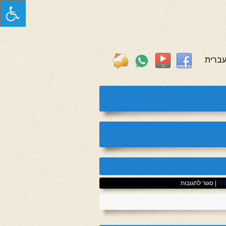
ברית
על
לי
|
סגור לתגובות
פוסט
2