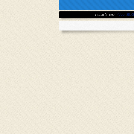
על
BL
,
כללי
|
סגור לתגובות
פוסט
1