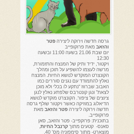
גרסה חדשה וירוקה ליצירה
פטר
והזאב
מאת פרוקופייב
יום שבת 21.06 בשעה 11:00 ובשעה
12:30
ויקטור, ידיד ותיק של המנצח והתזמורת,
מרשה לעצמו להשפיע על תוכן ומהלך
הקונצרט המוקדש לנושא החיות. המנצח
נאלץ להתמודד עם נגנים סוררים כמו
האבוב שברווז “נתקע לו בכלי ולא מוכן
לצאת” ונגן קונטרבס שלפתע נאלץ לנגן
ציוצים של ציפור. הקונצרט מוקדש לנושא
הדיאלוג במוזיקה כאשר ויקטור שולף גרסה
חדשה וירוקה ליצירה
פטר והזאב
מאת
פרוקופייב.
בתוכנית: פרוקפייב- פטר והזאב, סאן
סאנס- קטעים מתוך
קרנבל החיות
,
מוצארט- מתוך סימפוניה מס’ 40.