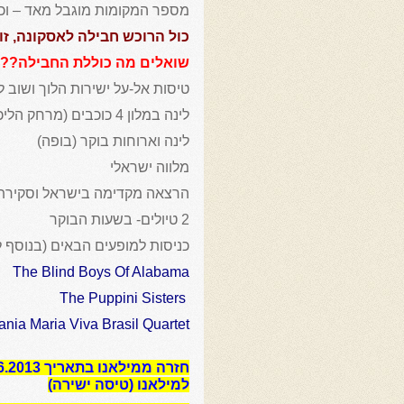
מספר המקומות מוגבל מאד – וכן תאר
כול הרוכש חבילה לאסקונה, זוכ
שואלים מה כוללת החבילה???
טיסות אל-על ישירות הלוך ושוב ל
לינה במלון 4 כוכבים (מרחק הליכה מהפסטיבל)
לינה וארוחות בוקר (בופה)
מלווה ישראלי
הרצאה מקדימה בישראל וסקירת
2 טיולים- בשעות הבוקר
כניסות למופעים הבאים (בנוסף 
The Blind Boys Of Alabama
The Puppini Sisters
ania Maria Viva Brasil Quartet
חזרה ממילאנו בתאריך 28.6.2013 בשעה 12:15 לנתב”ג (טיסה ישירה)
למילאנו (טיסה ישירה)