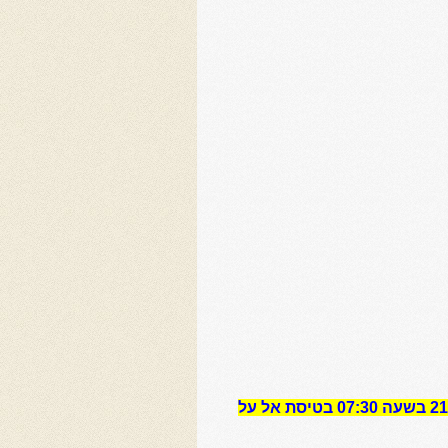
יציאה מנתב”ג ב 21.6.2013 בשעה 07:30 בטיסת אל על