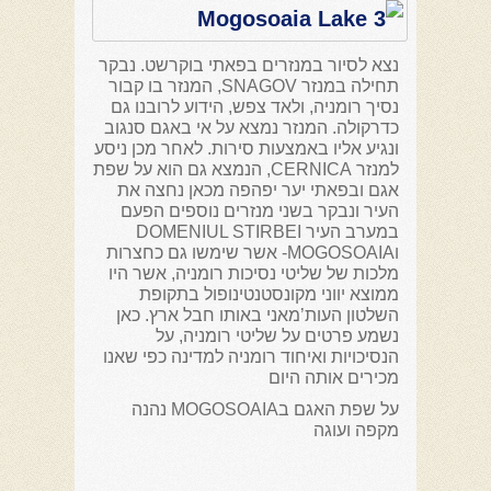
נצא לסיור במנזרים בפאתי בוקרשט. נבקר
תחילה במנזר SNAGOV, המנזר בו קבור
נסיך רומניה, ולאד צפש, הידוע לרובנו גם
כדרקולה. המנזר נמצא על אי באגם סנגוב
ונגיע אליו באמצעות סירות. לאחר מכן ניסע
למנזר CERNICA, הנמצא גם הוא על שפת
אגם ובפאתי יער יפהפה מכאן נחצה את
העיר ונבקר בשני מנזרים נוספים הפעם
במערב העיר DOMENIUL STIRBEI
וMOGOSOAIA- אשר שימשו גם כחצרות
מלכות של שליטי נסיכות רומניה, אשר היו
ממוצא יווני מקונסטנטינופול בתקופת
השלטון העות’מאני באותו חבל ארץ. כאן
נשמע פרטים על שליטי רומניה, על
הנסיכויות ואיחוד רומניה למדינה כפי שאנו
מכירים אותה היום
על שפת האגם בMOGOSOAIA נהנה
מקפה ועוגה