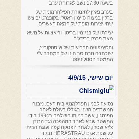
בשעה 17:30 נשב לארוחת ערב
בערב נאזין לתזמורת הפילהרמונית של
ברלין בניצוח סיימון ראטל. בקונצרט יבוצעו
שתי יצירות מופת של המאה העשרים;
יצירתו של בנג’מין בריטן “וריאציות על נושא
מאת פרנק ברידג’ “
והסימפוניה הרביעית של שוסטקוביץ,
שנכתבה טרם סר חינו של המחבר ע”י
הממסד הסטליניסטי
יום שישי, 4/9/15
נסיעה לבניין הפרלמנט/ בית העם, מבנה
המשרדים השני בגודלו בעולם לאחר
הפנטגון, אשר בנייתו הושלמה ב1994 בידי
המשטר שבא לאחר המהפכה נגד הרודן
צ’יאושסקו, לאחר הפסקת קפה ועוגת הבית
על שפת אגם HERASTRAU נבקר