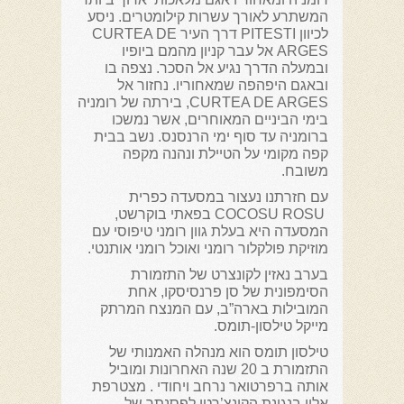
המשתרע לאורך עשרות קילומטרים. ניסע
לכיוון PITESTI דרך העיר CURTEA DE
ARGES אל עבר קניון מהמם ביופיו
ובמעלה הדרך נגיע אל הסכר. נצפה בו
ובאגם היפהפה שמאחוריו. נחזור אל
CURTEA DE ARGES, בירתה של רומניה
בימי הביניים המאוחרים, אשר נמשכו
ברומניה עד סוף ימי הרנסנס. נשב בבית
קפה מקומי על הטיילת ונהנה מקפה
משובח.
עם חזרתנו נעצור במסעדה כפרית
COCOSU ROSU בפאתי בוקרשט,
המסעדה היא בעלת גוון רומני טיפוסי עם
מוזיקת פולקלור רומני ואוכל רומני אותנטי.
בערב נאזין לקונצרט של התזמורת
הסימפונית של סן פרנסיסקו, אחת
המובילות בארה”ב, עם המנצח המרתק
מייקל טילסון-תומס.
טילסון תומס הוא מנהלה האמנותי של
התזמורת ב 20 שנה האחרונות ומוביל
אותה ברפרטואר נרחב ויחודי . מצטרפת
אליו בנגינת הקונצ’רטו לפסנתר של