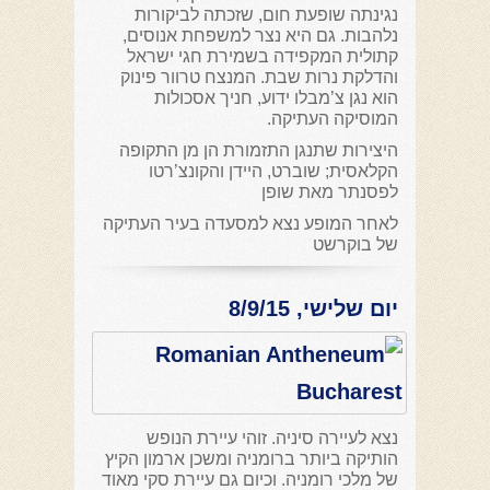
נגינתה שופעת חום, שזכתה לביקורות
נלהבות. גם היא נצר למשפחת אנוסים,
קתולית המקפידה בשמירת חגי ישראל
והדלקת נרות שבת. המנצח טרוור פינוק
הוא נגן צ’מבלו ידוע, חניך אסכולות
המוסיקה העתיקה.
היצירות שתנגן התזמורת הן מן התקופה
הקלאסית; שוברט, היידן והקונצ’רטו
לפסנתר מאת שופן
לאחר המופע נצא למסעדה בעיר העתיקה
של בוקרשט
יום שלישי, 8/9/15
נצא לעיירה סיניה. זוהי עיירת הנופש
הותיקה ביותר ברומניה ומשכן ארמון הקיץ
של מלכי רומניה. וכיום גם עיירת סקי מאוד