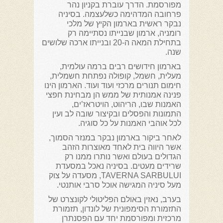
מפורסמת. הדרך עוברת בקניון נהר
פרחובה המדהימה כשלעצמה. בסיניה
נבקר ראשית בארמון הקיץ של מלכי
רומניה, ארמון שבנייתו נסתיימה רק
בתחילת המאה ה-20 ובנייתו ארכה שלושים
שנה.
בארמון חידושים רבים ברמה עולמית,
מעלית, חשמל, קופולה נפתחת חשמלית,
חימום תנורים מרכזי ועוד ועוד. הארמון הינו
פנינה אמנותית של ממש הן מבחינת חפצי
האמנות שבו, הריהוט, הויטראז’ים,
התמונות והפסלים ובקיצור שובה לב ועין
לכל אוהבי האמנות על כל סוגיה.
לאחר ביקור בארמון נבקר במנזר הסמוך,
אשר היווה בית לאחד מאוצרות הזהב
הגדולים בעולם ואשר נותרו ממנו רק
שרידים מעטים. בסיניה נאכל במסעדת
TAVERNA SARBULUI, מסעדה על צוק
מעל סיניה המגישה אוכל סרבי אותנטי.
בערב, נאזין באולם הפליטולי לקונצרט של
התזמורת הסימפונית של לונדון, תזמורת
מרכזית ומפורסמת יחד עם הפסנתרן