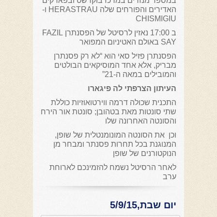
במספר מנזרים במרכז בוקרשט ובפארקים
האדירים והפורחים שלה HERASTRAU ו-
CHISMIGIU
ב 17:00 נאזין לרסיטל של הפסנתרן FAZIL
SAY באולם האטיניום המפואר
הפסנתרן פזיל סאי הוא “לא רק פסנתרן
מבריק, אלא אחד המוסיקאים הבולטים
והמובילים במאה ה-21”
העיתון הצרפתי לה פיגארו
התכנית שכולה דרמה ווירטואוזיות כוללת
שתי סונטות מאת בטהובן; סונטת אור הירח
והסונטה האחרונה שלו
וכן את הסונטה המונומנטלית של שופן,
המנוגנת בכל תחרות פסנתר ומבחר מן
הנוקטורנים של שופן
לאחר הרסיטל נשמח להזמינכם לארוחת
ערב
יום שבת,5/9/15