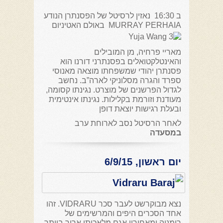
ב 16:30 נאזין לרסיטל של הפסנתרן הנודע
MURRAY PERHAIA באולם האטיניום
מאריי פרחיה, מן המובילים
והאינטלקטואלים בפסנתרני דורנו הוא
פסנתרן יהודי שמשפחתו מוצאה מאנוסי
ספרד והגרה מסלוניקי לארה”ב. נחשב
לגדול הפרשנים של מוצרט. נגינתו קסומה,
מעודנת וזורמת בקלילות. נגינתו אינטימית
ובעלת רגישות יוצאת דופן
לאחר הרסיטל נסב לארוחת ערב
במסעדה
יום ראשון, 6/9/15
נצא מבוקרשט לעבר סכר VIDRARU. זהו
אחד הסכרים היפים והמרשימים של
רומניה ומאחוריו אגם מלאכותי ארוך ביותר