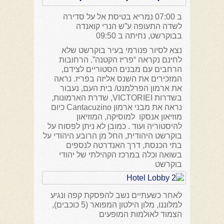
ב 07:00 נמריא בטיסת אל על סדירה
לשדה התעופה ע”ש הנרי קואנדה
בבוקרשט, נחיתה ב 09:50
נצא לסיור פנורמי בעיר בוקרשט שלא
לחינם נקראה “פריז הקטנה”. הרחובות
הרחבים עם מבנים הסטוריים לצידם,
המזכירים את השנס אליזה בפריז. נראה
את ארמון הפרלמנט/ בית העם, נעבור
בשדרות VICTORIEI, שדרת הארמונות,
נראה את מבני ארמון Cantacuzino כיום
מוזיאון אנסקו למוסיקה, המוזיאון
להיסטוריה ועוד . כמובן לא ניתן לפסוח על
בוקרשט היהודית, החל מן הרובע היהודי על
בתי הכנסת, דרך האנדרטה לנספים
בשואה וכלה במרכז הקהילתי של יהודי
בוקרשט
לאחר כשעתיים נשב להפסקת קפה ונגיע
למלוננו, מלון הילטון המפואר (5 כוכבים),
הצמוד לאולמות המופעים