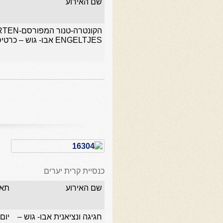
שם האירוע
הקונטרה-טנור ה
ENGELTJES אבו- גוש – כרטיסים
כנסיית קרית יערים
שם האירוע
תאר
חגיגה ונציאנית אבו- גוש –