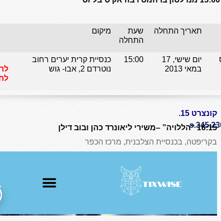
תאריך התחלה
שעת
מיקום
התחלה
יום שישי, 17
15:00
כנסיית קרית יערים רחוב
במאי 2013
נוטרדם 2, אבו- גוש
לר
לחץ
קונצרט 15.
16:15 “הללויה” –משירי ליאונרד כהן ובוב דילן
בקריפטה, בכנסיית הצלבנית, מרכז הכפר