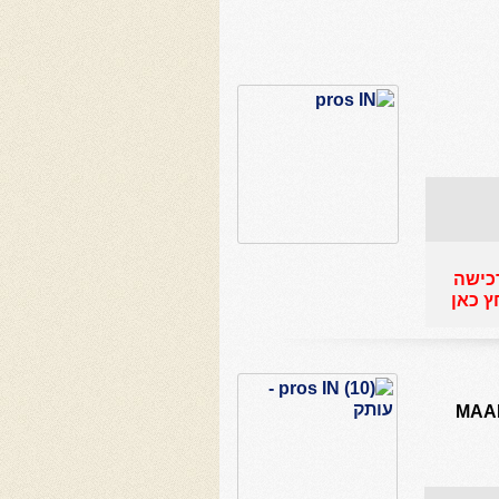
כישה
ץ כאן
ונטרה-טנור המפורסם-MAARTEN