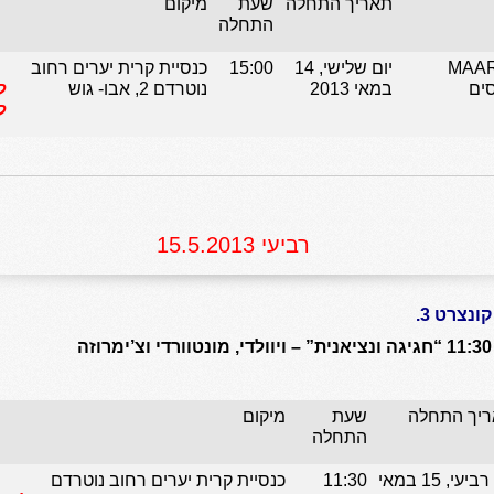
תאריך התחלה
שעת
מיקום
התחלה
מפורסם-MAARTEN
יום שלישי, 14
15:00
כנסיית קרית יערים רחוב
במאי 2013
נוטרדם 2, אבו- גוש
ל
ל
רביעי 15.5.2013
קונצרט 3.
11:30 “חגיגה ונציאנית” – ויוולדי, מונטוורדי וצ’ימרוזה
יך התחלה
שעת
מיקום
התחלה
יום רביעי, 15 במאי
11:30
כנסיית קרית יערים רחוב נוטרדם