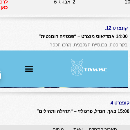
2
2, אבו- גוש
לרכי
כאן
קונצרט 12.
14:00 אמדיאוס מוצרט – “פנטזיה רומנטית”
בקריפטה, בכנסיית הצלבנית, מרכז הכפר
קונצרט 4.
15:00 באך, הנדל, פרגולזי – “תהילה ותהילים”
תאריך התחלה
שעת
מיקום