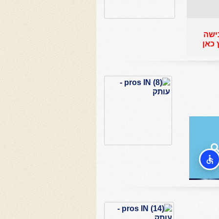
ישה
 כאן