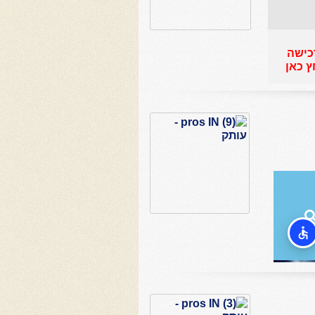
כישה
ץ כאן