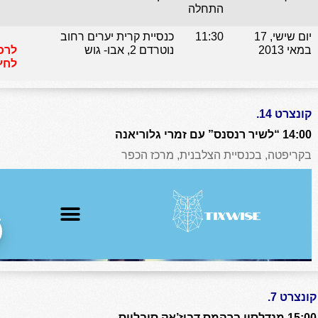
התחלה
יום שישי, 17
11:30
כנסיית קרית יערים רחוב
במאי 2013
נוטרדם 2, אבו- גוש
לרכ
לחץ
קונצרט 14.
14:00 “לשיר רנסנס” עם זמרי גלוריאנה
בקריפטה, בכנסיית הצלבנית, מרכז הכפר
קונצרט 7.
15:00 מנדלסון ברהמס דבוז’אק סיבליוס