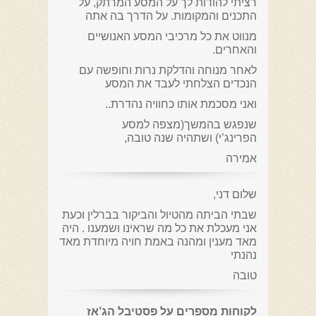
רציתי להודות לך על המסע המרתק, על
התכנים והמקומות. על הדרך בה אתה
מנווט את כל מרכיבי המסע האנושיים
והאחרים.
לאחר מנוחה והדלקת נרות וחופשה עם
הנכדים הצלחתי לעבד את המסע
ואני מסכמת אותו כחוויה נהדרת..
שנפגש בהמשך(מצפה למסע
הפרינג’י) ושתהיה שנה טובה,
אמירה
שלום דני,
שבתי הביתה מהטיול והביקור בברלין וכעת
אני מעכלת את כל מה שראינו ושמענו . היה
מאד מענין ומהנה באמת חויה מיוחדת מאד
נהנתי
טובה
לקוחות מספרים על פסטיבל הג’אז