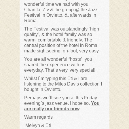
wonderful time we had with you,
Chanita, Ziv & the group @ the Jazz
Festival in Orvietto, &, afterwards in
Roma.
The Festival was outstandingly “high
quality”, & the hotel family was so
warm, comfortable & friendly. The
central position of the hotel in Roma
made sightseeing, on-foot, very easy.
You are all wonderful “hosts”, you
shared the experience with us
everyday. That`s very, very special!
Whilst I`m typing this Eti & I are
listening to the Miles Davis collection I
bought in Orvietto.
Perhaps we`ll see you at this Friday
evening`s jazz venue. I hope so.
You
are really our friends now
.
Warm regards
Melvyn & Eti