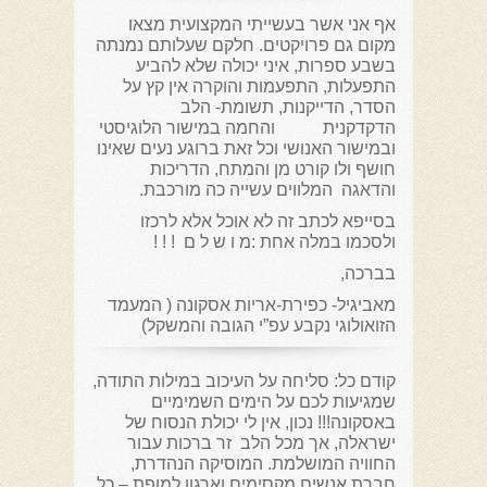
אף אני אשר בעשייתי המקצועית מצאו
מקום גם פרויקטים. חלקם שעלותם נמנתה
בשבע ספרות, איני יכולה שלא להביע
התפעלות, התפעמות והוקרה אין קץ על
הסדר, הדייקנות, תשומת- הלב
הדקדקנית והחמה במישור הלוגיסטי
ובמישור האנושי וכל זאת ברוגע נעים שאינו
חושף ולו קורט מן והמתח, הדריכות
והדאגה המלווים עשייה כה מורכבת.
בסייפא לכתב זה לא אוכל אלא לרכזו
ולסכמו במלה אחת :מ ו ש ל ם ! ! !
בברכה,
מאביגיל- כפירת-אריות אסקונה ( המעמד
הזואולוגי נקבע עפ”י הגובה והמשקל)
קודם כל: סליחה על העיכוב במילות התודה,
שמגיעות לכם על הימים השמימיים
באסקונה!!! נכון, אין לי יכולת הנסוח של
ישראלה, אך מכל הלב זר ברכות עבור
החוויה המושלמת. המוסיקה הנהדרת,
חברת אנשים מקסימים וארגון למופת – כל