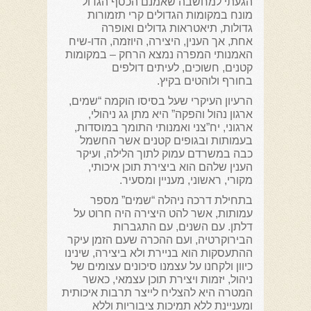
הגעתי למחשבה שאמנם הכסף הגדול
מונח במקומות הגדולים קרי תזמורות
גדולות, תיאטראות גדולים ואופרה
אחת, אך הענין, היצירה, היוזמה, הדו-שיח
האמנותי המפרה נמצא הרחק – במקומות
קטנים, חשוכים, לעיתים דולפים
בחורף ולוהטים בקיץ.
הרעיון העיקרי שעל בסיסו הוקמה “שמים,
ארגון נהול והפקה” היא מתן גג ניהולי,
ארגוני, יח”צני ואמנותי התומך במוסדות,
בעמותות ובגופים קטנים אשר החשמל
כבה במשרדם עמוק לתוך הלילה, ועיקר
הענין שלהם הוא ביצירת תוכן איכותי,
מקורי, ראשוני, מעניין ומסעיר.
בתחילת דרכה ניהלה “שמים” מספר
עמותות, אשר להט היצירה היה חרוט על
דלתן. עם השנים, עם התגברות
הבירוקרטיה, ועם ההכרה שעם הזמן עיקר
ההתעסקות הוא בניירת ולא ביצירה, שינינו
כיוון ולקחנו על עצמנו סיכונים עצומים של
ניהול, יזמות ויצירת תוכן עצמאי, כאשר
המטרה היא להצליח לייצר תרבות איכותית
ומעניינת ללא תמיכות ציבוריות וללא